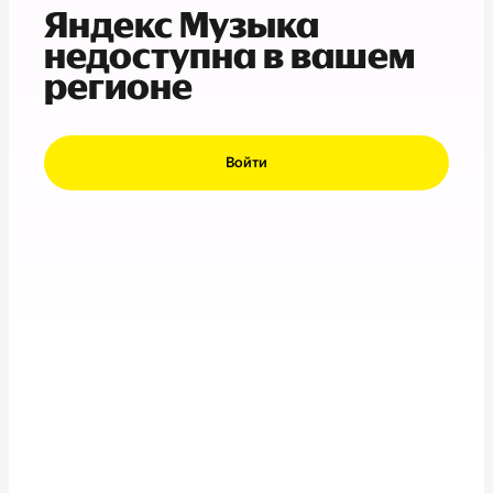
Яндекс Музыка
недоступна в вашем
регионе
Войти