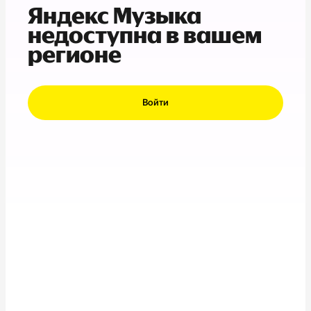
Яндекс Музыка
недоступна в вашем
регионе
Войти