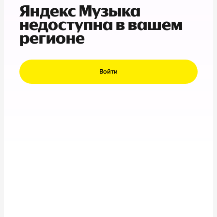
Яндекс Музыка
недоступна в вашем
регионе
Войти