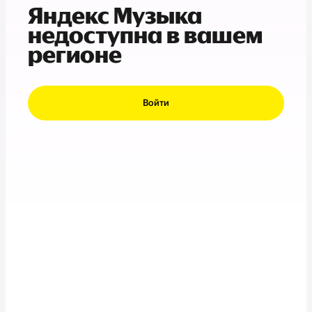
Яндекс Музыка
недоступна в вашем
регионе
Войти