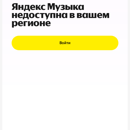
Яндекс Музыка
недоступна в вашем
регионе
Войти