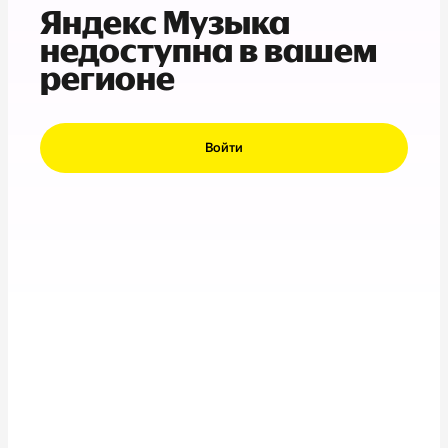
Яндекс Музыка
недоступна в вашем
регионе
Войти