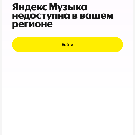
Яндекс Музыка
недоступна в вашем
регионе
Войти