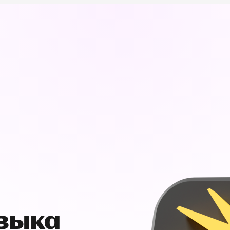
узыка