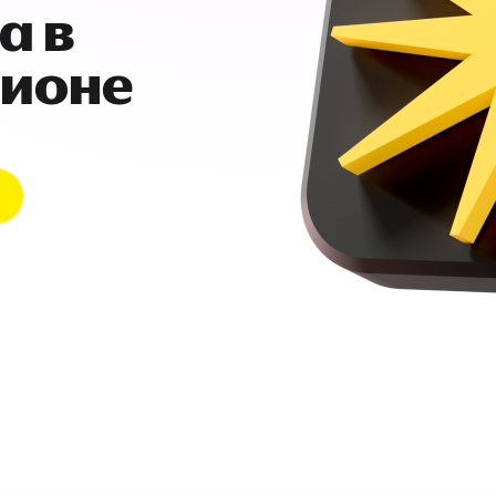
а в
гионе