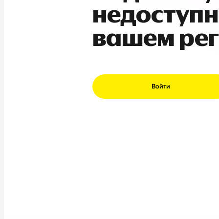
недоступн
вашем ре
Войти