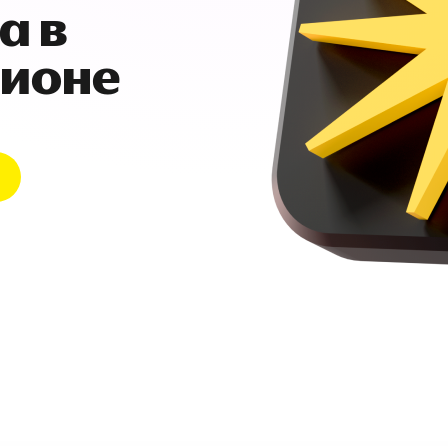
а в
гионе