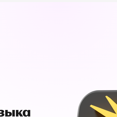
узыка