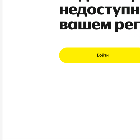
недоступн
вашем ре
Войти