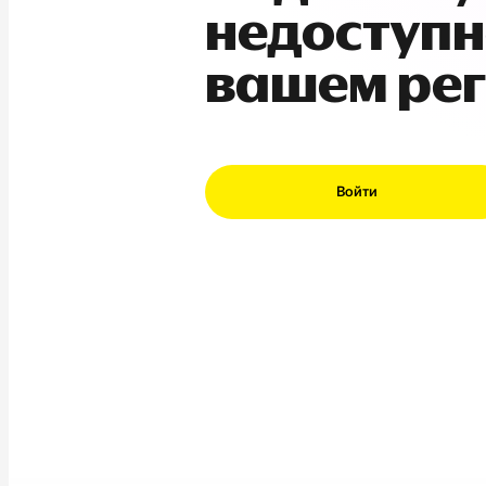
недоступн
вашем ре
Войти