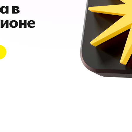
а в
гионе