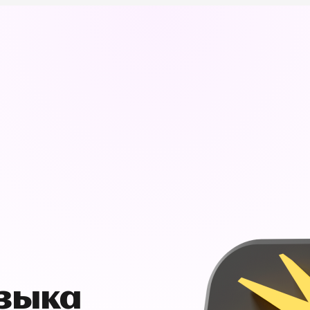
узыка