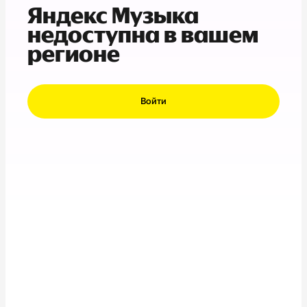
Яндекс Музыка
недоступна в вашем
регионе
Войти