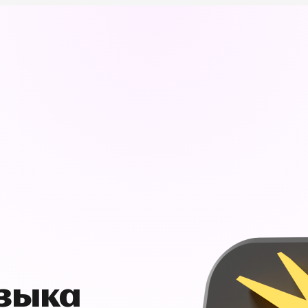
узыка