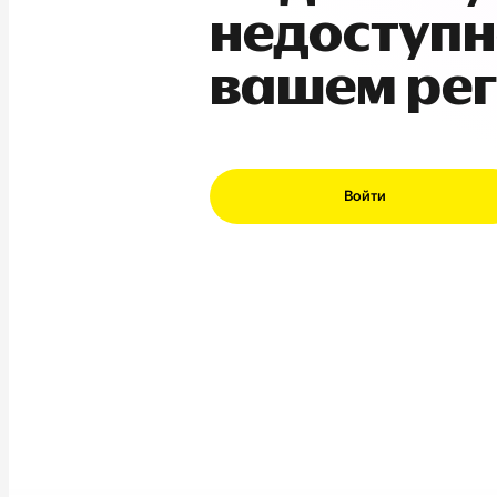
недоступн
вашем ре
Войти