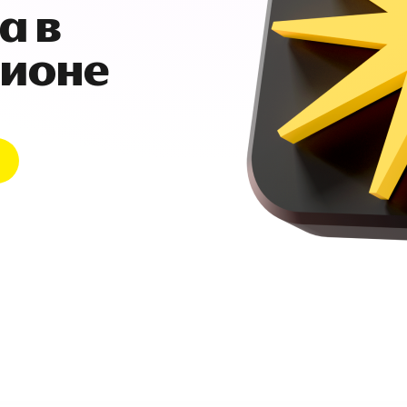
а в
гионе