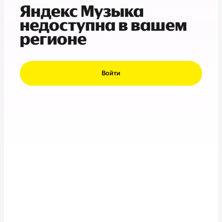
Яндекс Музыка
недоступна в вашем
регионе
Войти