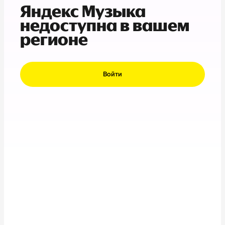
Яндекс Музыка
недоступна в вашем
регионе
Войти