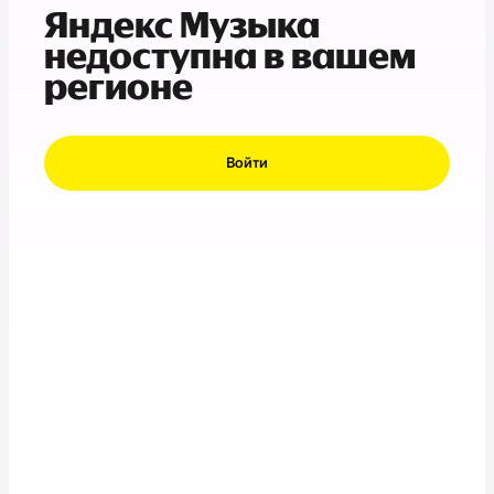
Яндекс Музыка
недоступна в вашем
регионе
Войти