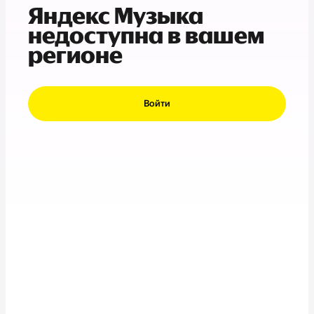
Яндекс Музыка
недоступна в вашем
регионе
Войти