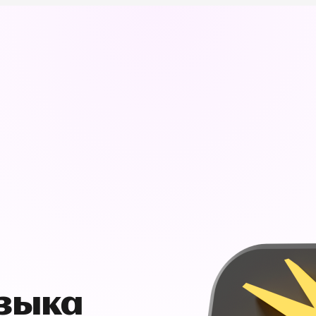
узыка