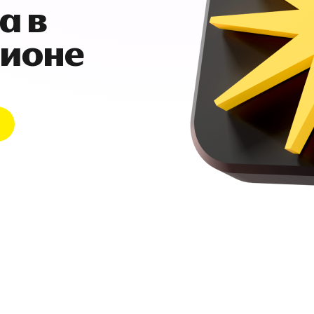
а в
гионе