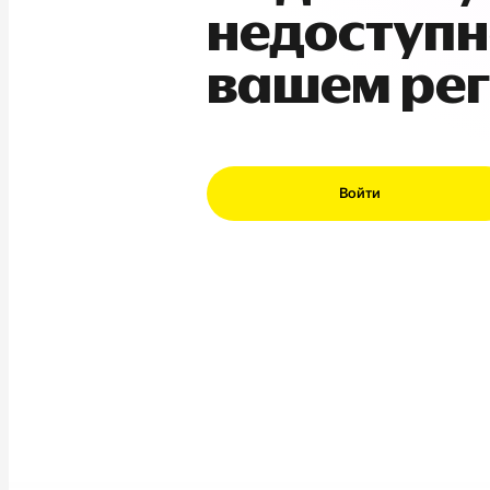
недоступн
вашем ре
Войти