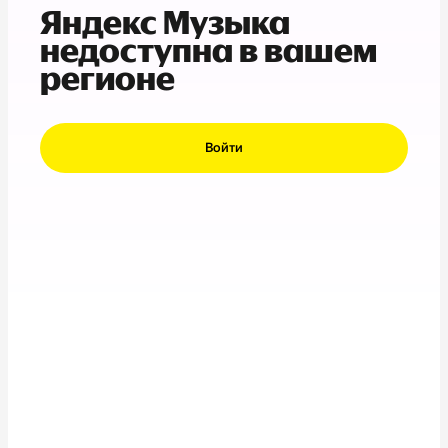
Яндекс Музыка
недоступна в вашем
регионе
Войти