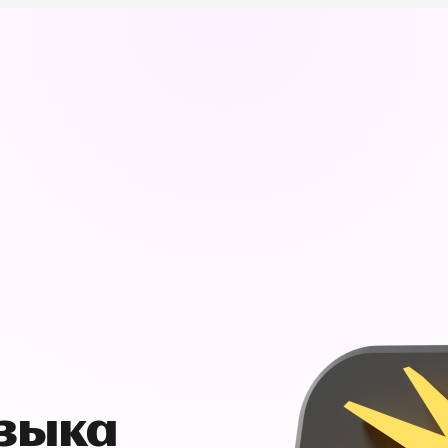
узыка