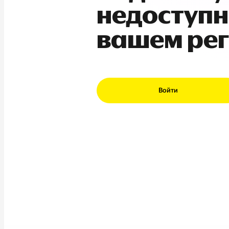
недоступн
вашем ре
Войти