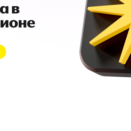
а в
гионе