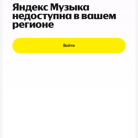
Яндекс Музыка
недоступна в вашем
регионе
Войти