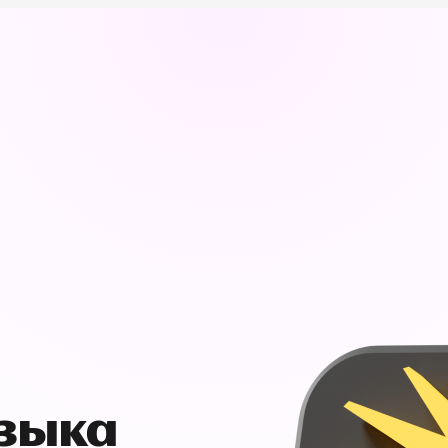
узыка