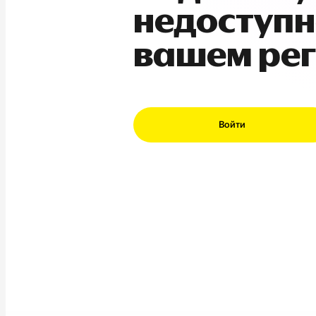
недоступн
вашем ре
Войти