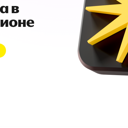
а в
гионе