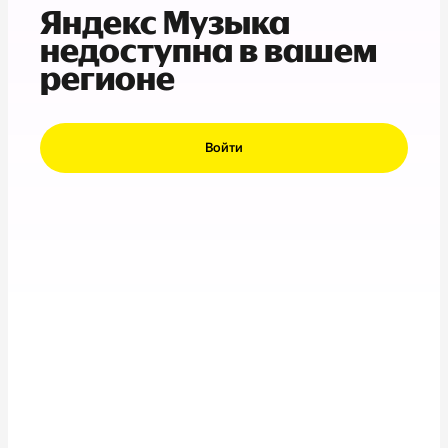
Яндекс Музыка
недоступна в вашем
регионе
Войти