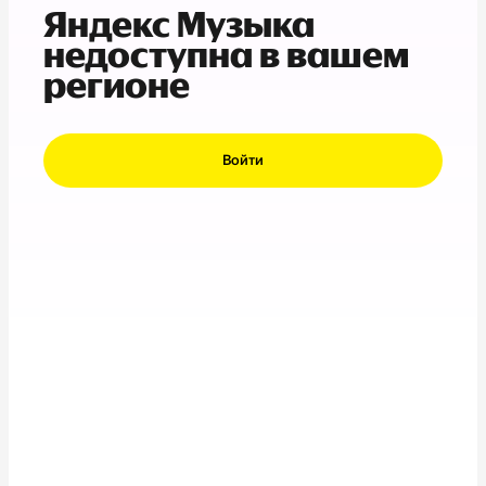
Яндекс Музыка
недоступна в вашем
регионе
Войти