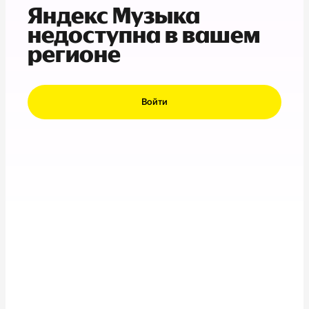
Яндекс Музыка
недоступна в вашем
регионе
Войти