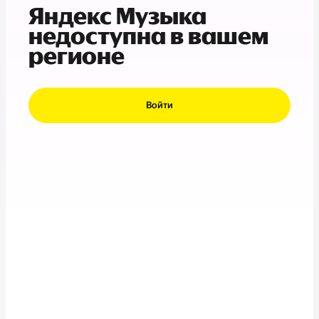
Яндекс Музыка
недоступна в вашем
регионе
Войти