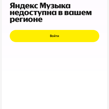
Яндекс Музыка
недоступна в вашем
регионе
Войти