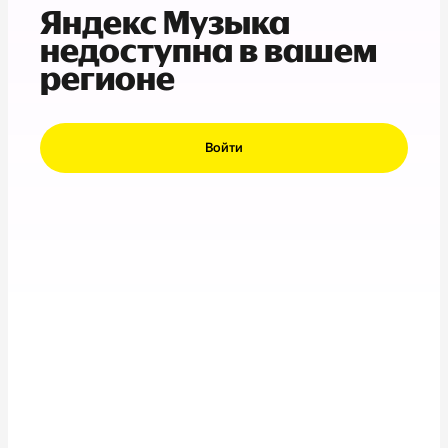
Яндекс Музыка
недоступна в вашем
регионе
Войти