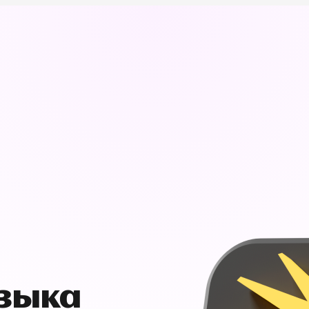
узыка