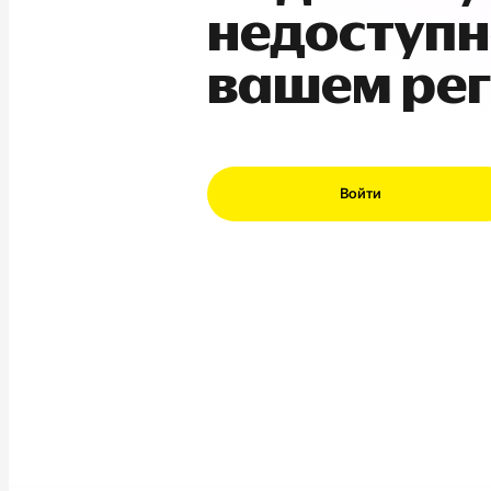
недоступн
вашем ре
Войти