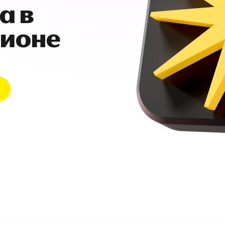
а в
гионе