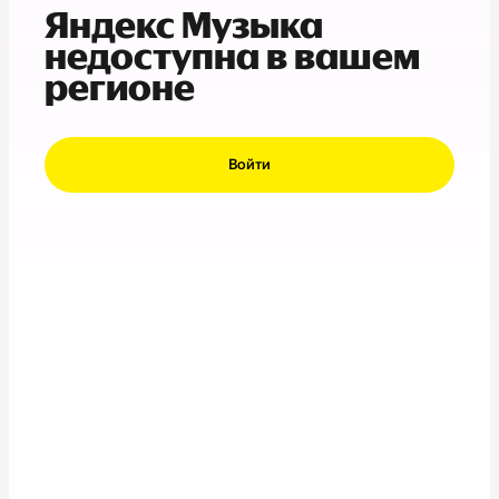
Яндекс Музыка
недоступна в вашем
регионе
Войти