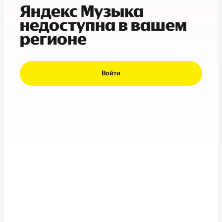
Яндекс Музыка
недоступна в вашем
регионе
Войти