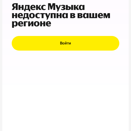
Яндекс Музыка
недоступна в вашем
регионе
Войти