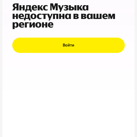
Яндекс Музыка
недоступна в вашем
регионе
Войти