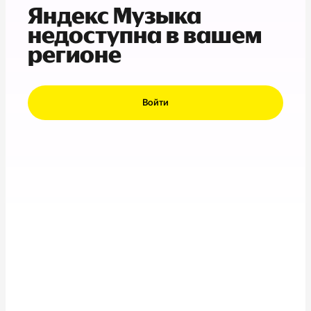
Яндекс Музыка
недоступна в вашем
регионе
Войти