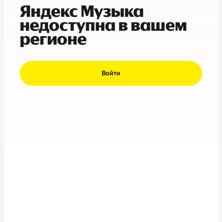
Яндекс Музыка
недоступна в вашем
регионе
Войти