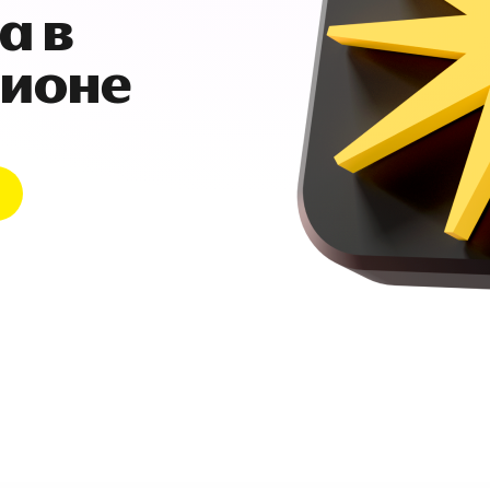
а в
гионе