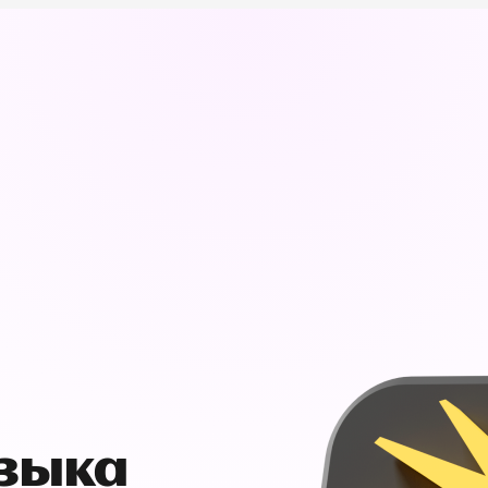
узыка