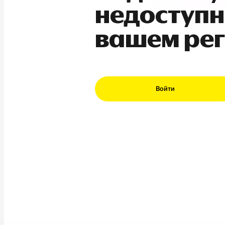
недоступн
вашем ре
Войти