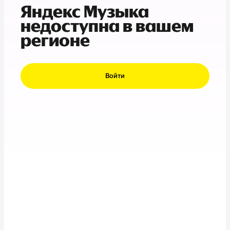
Яндекс Музыка
недоступна в вашем
регионе
Войти