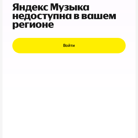
Яндекс Музыка
недоступна в вашем
регионе
Войти