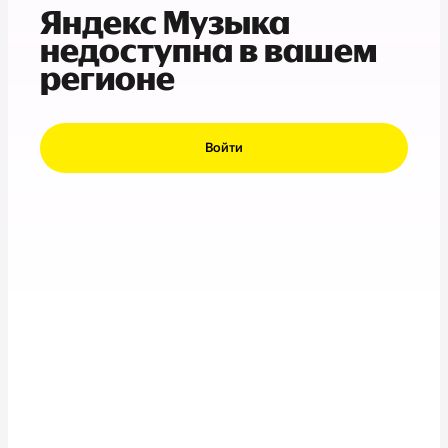
Яндекс Музыка
недоступна в вашем
регионе
Войти