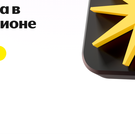
а в
гионе