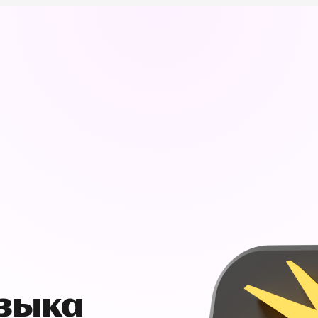
узыка