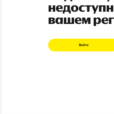
недоступн
вашем ре
Войти