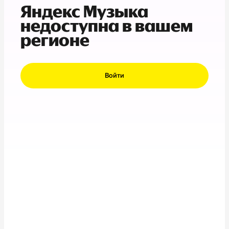
Яндекс Музыка
недоступна в вашем
регионе
Войти