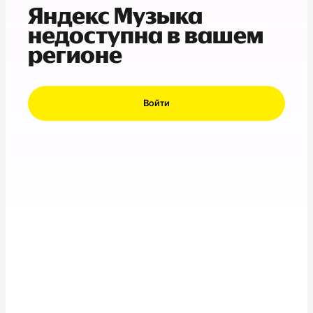
Яндекс Музыка
недоступна в вашем
регионе
Войти