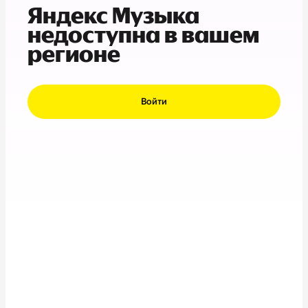
Яндекс Музыка
недоступна в вашем
регионе
Войти