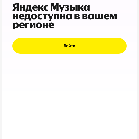
Яндекс Музыка
недоступна в вашем
регионе
Войти