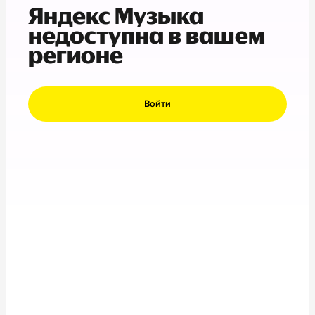
Яндекс Музыка
недоступна в вашем
регионе
Войти