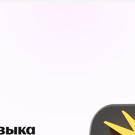
узыка