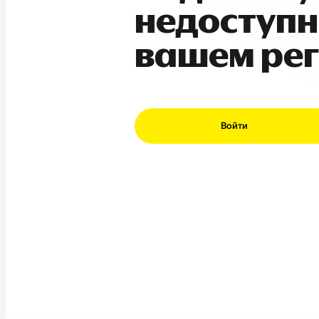
недоступн
вашем ре
Войти