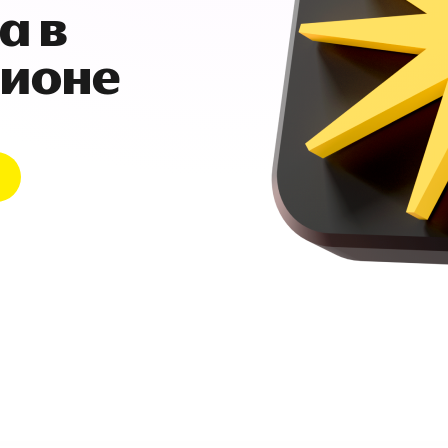
а в
гионе