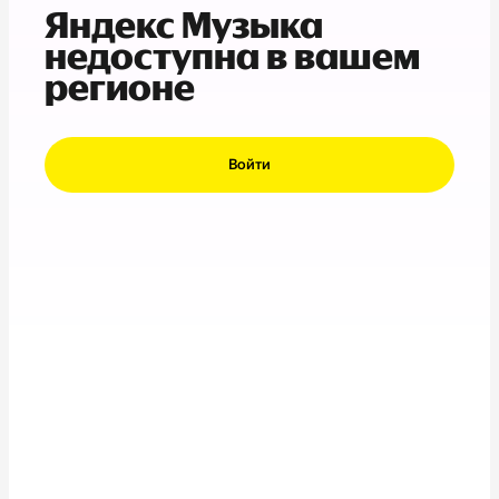
Яндекс Музыка
недоступна в вашем
регионе
Войти