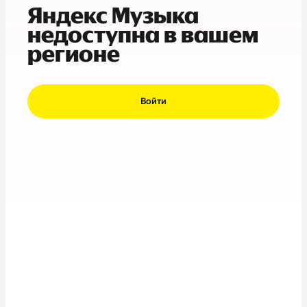
Яндекс Музыка
недоступна в вашем
регионе
Войти