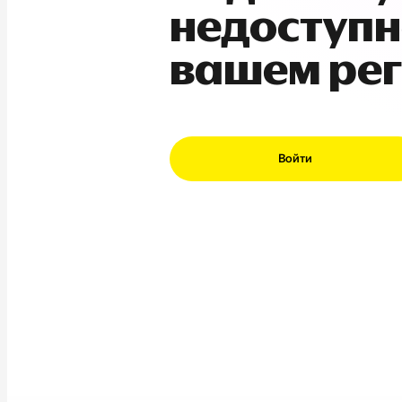
недоступн
вашем ре
Войти