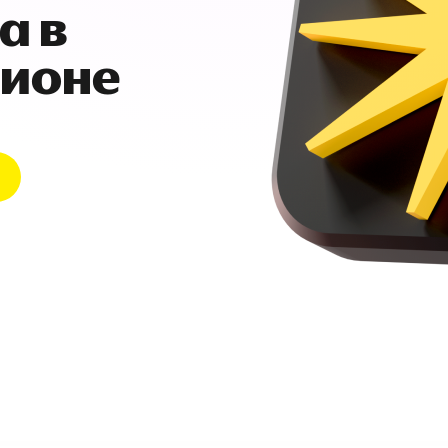
а в
гионе