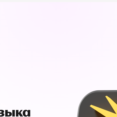
узыка