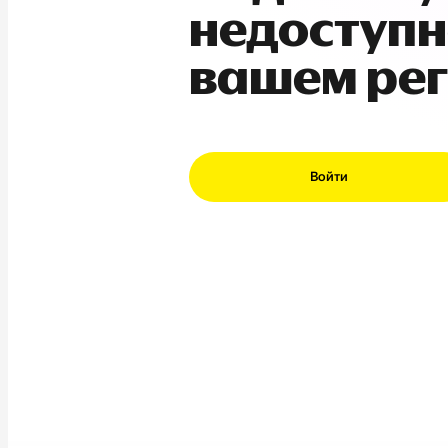
недоступн
вашем ре
Войти