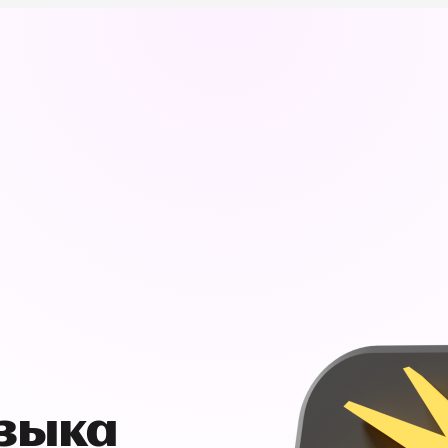
узыка