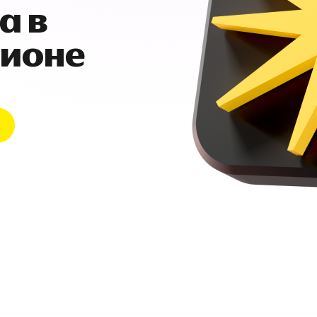
а в
гионе