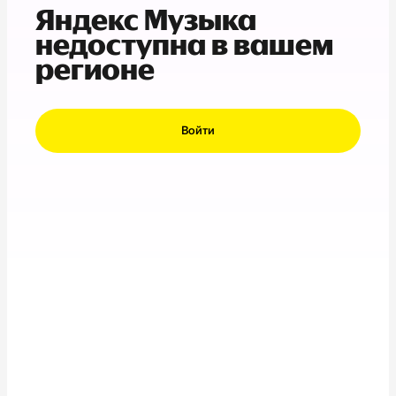
Яндекс Музыка
недоступна в вашем
регионе
Войти